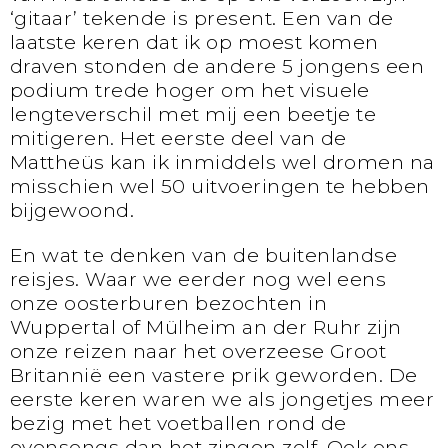
‘gitaar’ tekende is present. Een van de
laatste keren dat ik op moest komen
draven stonden de andere 5 jongens een
podium trede hoger om het visuele
lengteverschil met mij een beetje te
mitigeren. Het eerste deel van de
Mattheüs kan ik inmiddels wel dromen na
misschien wel 50 uitvoeringen te hebben
bijgewoond.
En wat te denken van de buitenlandse
reisjes. Waar we eerder nog wel eens
onze oosterburen bezochten in
Wuppertal of Mülheim an der Ruhr zijn
onze reizen naar het overzeese Groot
Britannië een vastere prik geworden. De
eerste keren waren we als jongetjes meer
bezig met het voetballen rond de
evensongs dan het zingen zelf. Ook ons