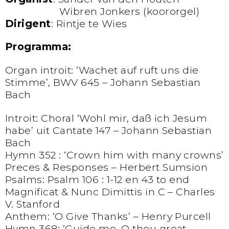
Organist:
Wibren Jonkers (koororgel)
Dirigent
: Rintje te Wies
Programma:
Organ introit: ‘Wachet auf ruft uns die
Stimme’, BWV 645 – Johann Sebastian
Bach
Introit: Choral ‘Wohl mir, daß ich Jesum
habe’ uit Cantate 147 – Johann Sebastian
Bach
Hymn 352 : ‘Crown him with many crowns’
Preces & Responses – Herbert Sumsion
Psalms: Psalm 106 : 1-12 en 43 to end
Magnificat & Nunc Dimittis in C – Charles
V. Stanford
Anthem: ‘O Give Thanks’ – Henry Purcell
Hymn 368: ‘Guide me, O thou great