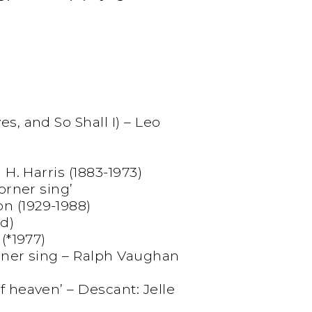
s, and So Shall I) – Leo
 H. Harris (1883-1973)
orner sing’
n (1929-1988)
rd)
(*1977)
orner sing – Ralph Vaughan
f heaven’ – Descant: Jelle