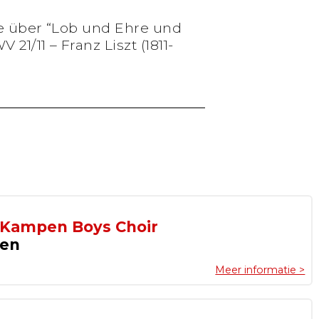
e über “Lob und Ehre und
21/11 – Franz Liszt (1811-
 Kampen Boys Choir
pen
Meer informatie >