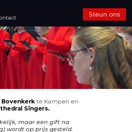
Steun ons
ontact
n
Bovenkerk
te Kampen en
hedral Singers.
kelijk, maar een gift na
g) wordt op prijs gesteld.