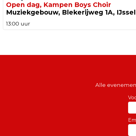
Open dag, Kampen Boys Choir
Muziekgebouw, Blekerijweg 1A, IJsse
13:00 uur
Alle evenemen
Vo
Em