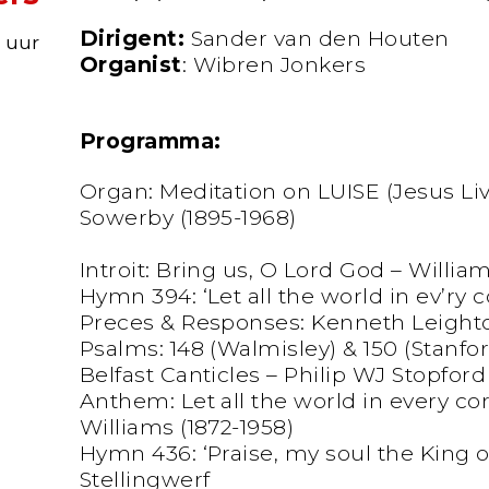
Dirigent:
Sander van den Houten
0 uur
Organist
: Wibren Jonkers
Programma:
Organ: Meditation on LUISE (Jesus Live
Sowerby (1895-1968)
Introit: Bring us, O Lord God – William
Hymn 394: ‘Let all the world in ev’ry c
Preces & Responses: Kenneth Leighto
Psalms: 148 (Walmisley) & 150 (Stanfo
Belfast Canticles – Philip WJ Stopford 
Anthem: Let all the world in every c
Williams (1872-1958)
Hymn 436: ‘Praise, my soul the King o
Stellingwerf