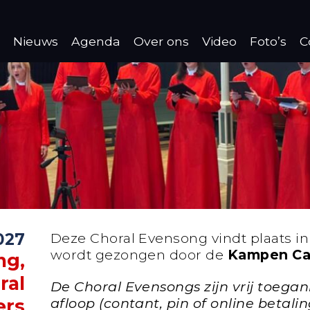
Nieuws
Agenda
Over ons
Video
Foto’s
C
2027
Deze Choral Evensong vindt plaats i
wordt gezongen door de
Kampen Cat
ng,
ral
De Choral Evensongs zijn vrij toegan
afloop (contant, pin of online betalin
ers