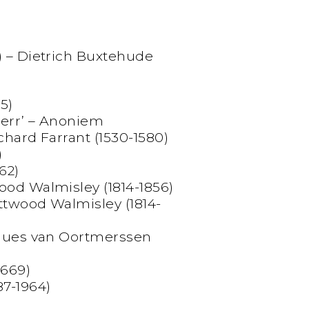
) – Dietrich Buxtehude
5)
 Herr’ – Anoniem
chard Farrant (1530-1580)
)
62)
ood Walmisley (1814-1856)
ttwood Walmisley (1814-
cques van Oortmerssen
1669)
87-1964)