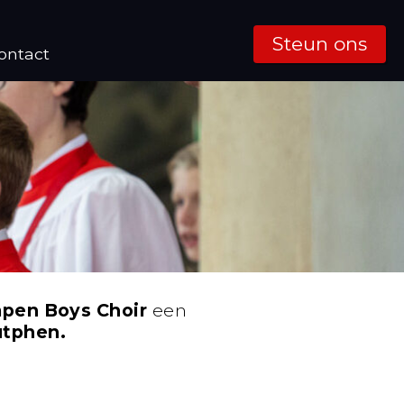
Steun ons
ontact
pen Boys Choir
een
utphen.