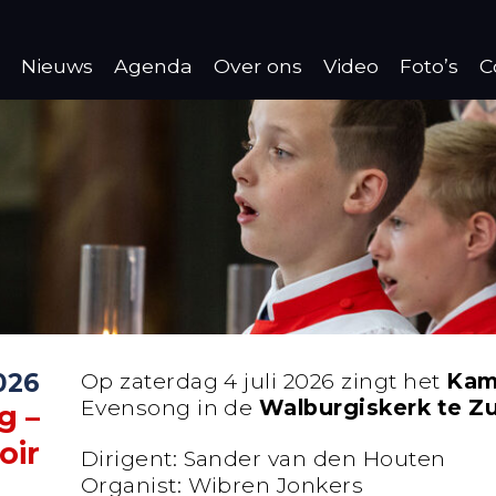
Nieuws
Agenda
Over ons
Video
Foto’s
C
2026
Op zaterdag 4 juli 2026 zingt het
Kam
Evensong in de
Walburgiskerk te Z
g –
oir
Dirigent: Sander van den Houten
Organist: Wibren Jonkers