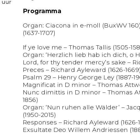
0 uur
Programma
Organ: Ciacona in e-moll (BuxWV 160
(1637-1707)
If ye love me – Thomas Tallis (1505-158
Organ: ‘Herzlich lieb hab ich dich, o
Lord, for thy tender mercy’s sake – Ri
Preces – Richard Ayleward (1626-1669
Psalm 29 – Henry George Ley (1887-19
Magnificat in D minor – Thomas Attw
Nunc dimittis in D minor – Thomas A
1856)
Organ: ‘Nun ruhen alle Wälder’ – Ja
(1950-2015)
Responses – Richard Ayleward (1626-
Exsultate Deo Willem Andriessen (18