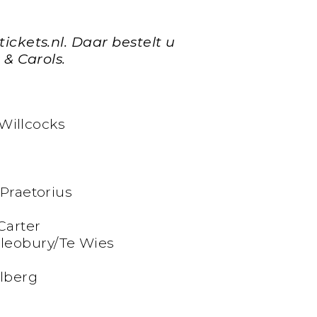
ickets.nl. Daar bestelt u
 & Carols.
 Willcocks
 Praetorius
Carter
leobury/Te Wies
ilberg