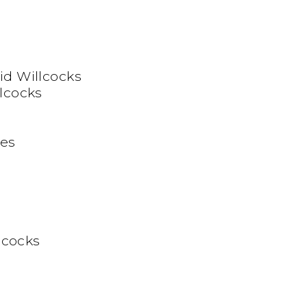
id Willcocks
llcocks
ies
llcocks