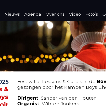
Nieuws
Agenda
Over ons
Video
Foto’s
C
025
Festival of Lessons & Carols in de
Bov
gezongen door het Kampen Boys Cho
s &
oys
Dirigent
: Sander van den Houten
Organist
: Wibren Jonkers
oir