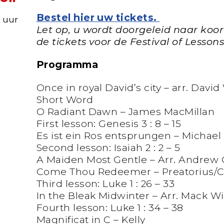
Bestel hier uw tickets.
0 uur
Let op, u wordt doorgeleid naar koort
de tickets voor de Festival of Lessons
Programma
Once in royal David’s city – arr. David
Short Word
O Radiant Dawn – James MacMillan
First lesson: Genesis 3 : 8 – 15
Es ist ein Ros entsprungen – Michael
Second lesson: Isaiah 2 : 2 – 5
A Maiden Most Gentle – Arr. Andrew 
Come Thou Redeemer – Preatorius/C
Third lesson: Luke 1 : 26 – 33
In the Bleak Midwinter – Arr. Mack W
Fourth lesson: Luke 1 : 34 – 38
Magnificat in C – Kelly