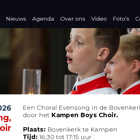
Nieuws
Agenda
Over ons
Video
Foto’s
C
026
Een Choral Evensong in de Bovenke
door het
Kampen Boys Choir.
ng,
oir
Plaats:
Bovenkerk te Kampen
Tijd:
16:30 tot 17:15 uur