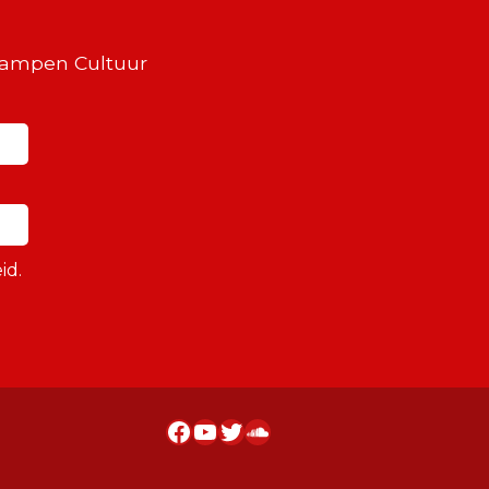
Kampen Cultuur
id.
Facebook
YouTube
Twitter
SoundCloud