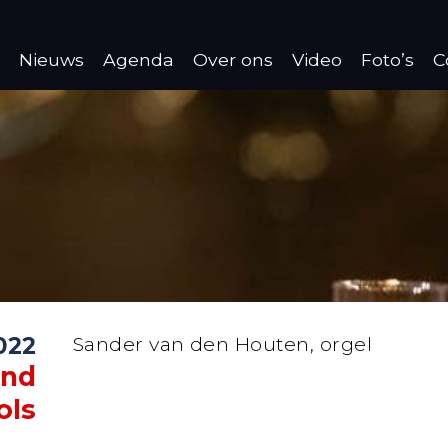
Nieuws
Agenda
Over ons
Video
Foto’s
C
022
Sander van den Houten, orgel
and
ols