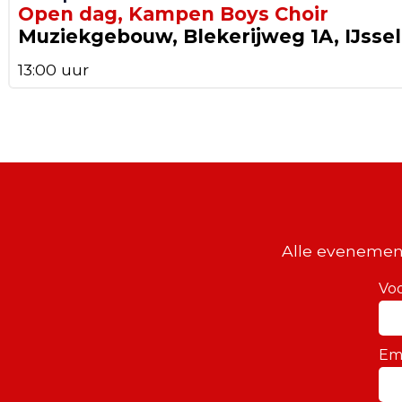
Open dag, Kampen Boys Choir
Muziekgebouw, Blekerijweg 1A, IJsse
13:00 uur
Alle evenemen
Vo
Em