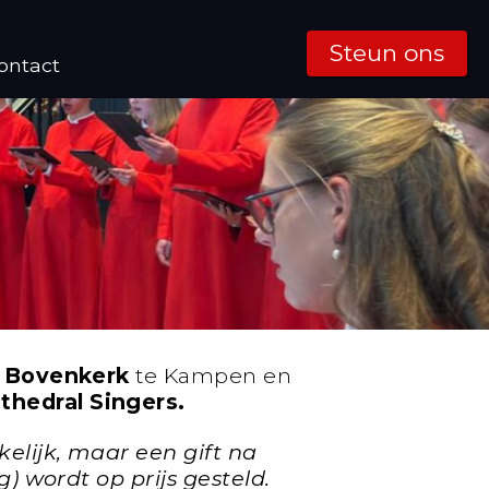
Steun ons
ontact
n
Bovenkerk
te Kampen en
hedral Singers.
kelijk, maar een gift na
g) wordt op prijs gesteld.