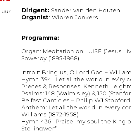
Dirigent:
Sander van den Houten
0 uur
Organist
: Wibren Jonkers
Programma:
Organ: Meditation on LUISE (Jesus Live
Sowerby (1895-1968)
Introit: Bring us, O Lord God – William
Hymn 394: ‘Let all the world in ev’ry c
Preces & Responses: Kenneth Leighto
Psalms: 148 (Walmisley) & 150 (Stanfo
Belfast Canticles – Philip WJ Stopford 
Anthem: Let all the world in every c
Williams (1872-1958)
Hymn 436: ‘Praise, my soul the King o
Stellingwerf