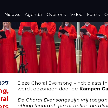
Nieuws
Agenda
Over ons
Video
Foto’s
C
2027
Deze Choral Evensong vindt plaats i
wordt gezongen door de
Kampen Cat
ng,
ral
De Choral Evensongs zijn vrij toegan
afloop (contant, pin of online betalin
ers