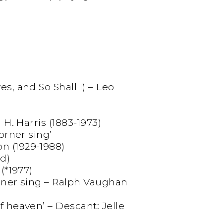
s, and So Shall I) – Leo
 H. Harris (1883-1973)
orner sing’
n (1929-1988)
rd)
(*1977)
orner sing – Ralph Vaughan
f heaven’ – Descant: Jelle