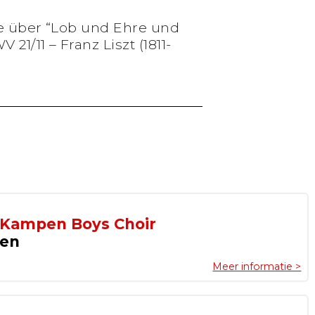
e über “Lob und Ehre und
21/11 – Franz Liszt (1811-
 Kampen Boys Choir
pen
Meer informatie >